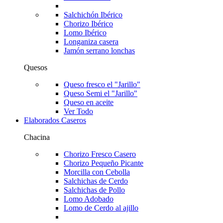
Salchichón Ibérico
Chorizo Ibérico
Lomo Ibérico
Longaniza casera
Jamón serrano lonchas
Quesos
Queso fresco el "Jarillo"
Queso Semi el "Jarillo"
Queso en aceite
Ver Todo
Elaborados Caseros
Chacina
Chorizo Fresco Casero
Chorizo Pequeño Picante
Morcilla con Cebolla
Salchichas de Cerdo
Salchichas de Pollo
Lomo Adobado
Lomo de Cerdo al ajillo