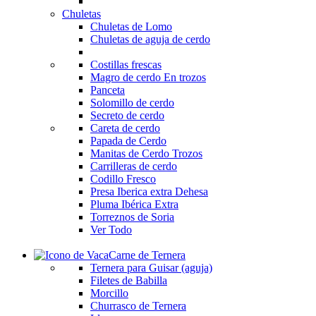
Chuletas
Chuletas de Lomo
Chuletas de aguja de cerdo
Costillas frescas
Magro de cerdo
En trozos
Panceta
Solomillo de cerdo
Secreto de cerdo
Careta de cerdo
Papada de Cerdo
Manitas de Cerdo
Trozos
Carrilleras de cerdo
Codillo Fresco
Presa Iberica extra Dehesa
Pluma Ibérica Extra
Torreznos de Soria
Ver Todo
Carne de Ternera
Ternera para Guisar (aguja)
Filetes de Babilla
Morcillo
Churrasco de Ternera