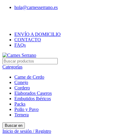
hola@carnesserrano.es
Envíos gratis a partir de 70 € a Toledo, Madrid y
alrededores
ENVÍO A DOMICILIO
CONTACTO
FAQs
Categorías
Carne de Cerdo
Conejo
Cordero
Elaborados Caseros
Embutidos Ibéricos
Packs
Pollo y Pavo
Ternera
Buscar en
Inicio de sesión / Registro