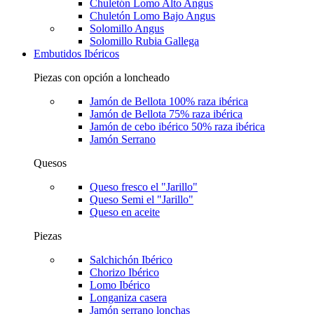
Chuletón Lomo Alto Angus
Chuletón Lomo Bajo Angus
Solomillo Angus
Solomillo Rubia Gallega
Embutidos Ibéricos
Piezas con opción a loncheado
Jamón de Bellota 100% raza ibérica
Jamón de Bellota 75% raza ibérica
Jamón de cebo ibérico 50% raza ibérica
Jamón Serrano
Quesos
Queso fresco el "Jarillo"
Queso Semi el "Jarillo"
Queso en aceite
Piezas
Salchichón Ibérico
Chorizo Ibérico
Lomo Ibérico
Longaniza casera
Jamón serrano lonchas