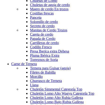
Chuletas de Lomo
Chuletas de aguja de cerdo
Magro de cerdo
En trozos
Costillas frescas
Panceta
Solomillo de cerdo
Secreto de cerdo
Manitas de Cerdo
Trozos
Careta de cerdo
Papada de Cerdo
Carrilleras de cerdo
Codillo Fresco
Presa Iberica extra Dehesa
Pluma Ibérica Extra
Torreznos de Soria
Carne de Ternera
Ternera para Guisar (aguja)
Filetes de Babilla
Morcillo
Churrasco de Ternera
Llana
Chuletón Simmental Categoría Top
Chuletón Lomo Alto Wagyu Categoría Top
Chuletón Lomo Alto Rubia Gallega
Chuletón Lomo Bajo Rubia Gallega