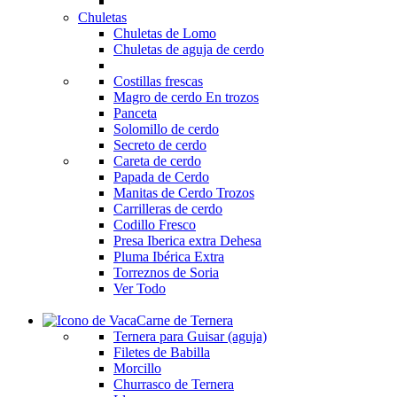
Chuletas
Chuletas de Lomo
Chuletas de aguja de cerdo
Costillas frescas
Magro de cerdo
En trozos
Panceta
Solomillo de cerdo
Secreto de cerdo
Careta de cerdo
Papada de Cerdo
Manitas de Cerdo
Trozos
Carrilleras de cerdo
Codillo Fresco
Presa Iberica extra Dehesa
Pluma Ibérica Extra
Torreznos de Soria
Ver Todo
Carne de Ternera
Ternera para Guisar (aguja)
Filetes de Babilla
Morcillo
Churrasco de Ternera