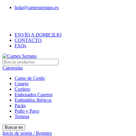
hola@carnesserrano.es
Envíos gratis a partir de 70 € a Toledo, Madrid y
alrededores
ENVÍO A DOMICILIO
CONTACTO
FAQs
Categorías
Carne de Cerdo
Conejo
Cordero
Elaborados Caseros
Embutidos Ibéricos
Packs
Pollo y Pavo
Ternera
Buscar en
Inicio de sesión / Registro