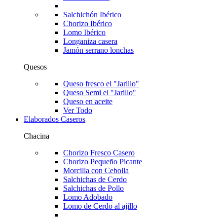
Salchichón Ibérico
Chorizo Ibérico
Lomo Ibérico
Longaniza casera
Jamón serrano lonchas
Quesos
Queso fresco el "Jarillo"
Queso Semi el "Jarillo"
Queso en aceite
Ver Todo
Elaborados Caseros
Chacina
Chorizo Fresco Casero
Chorizo Pequeño Picante
Morcilla con Cebolla
Salchichas de Cerdo
Salchichas de Pollo
Lomo Adobado
Lomo de Cerdo al ajillo